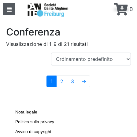
0
Home
Conferenza
Chi siamo
Visualizzazione di 1-9 di 21 risultati
Eventi
Corsi
1
2
3
→
Progetti
Contatti
Nota legale
La mia DANTE
Politica sulla privacy
Avviso di copyright