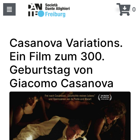
0
Home
Über uns
Casanova Variations.
Ein Film zum 300.
Events
Geburtstag von
Kurse
Giacomo Casanova
Projekte
Kontakte
meine DANTE