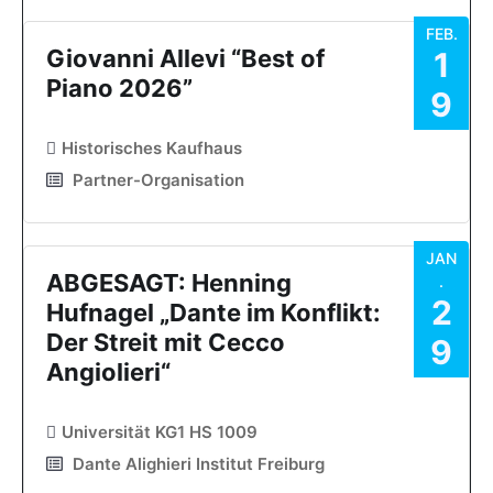
FEB.
Giovanni Allevi “Best of
1
Piano 2026”
9
Historisches Kaufhaus
Partner-Organisation
JAN
ABGESAGT: Henning
.
2
Hufnagel „Dante im Konflikt:
Der Streit mit Cecco
9
Angiolieri“
Universität KG1 HS 1009
Dante Alighieri Institut Freiburg