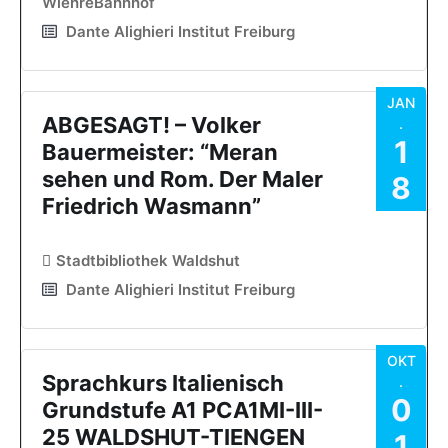
WiehreBahnhof
Dante Alighieri Institut Freiburg
JAN
ABGESAGT! – Volker
.
1
Bauermeister: “Meran
sehen und Rom. Der Maler
8
Friedrich Wasmann”
Stadtbibliothek Waldshut
Dante Alighieri Institut Freiburg
OKT
Sprachkurs Italienisch
.
0
Grundstufe A1 PCA1MI-III-
25 WALDSHUT-TIENGEN
1