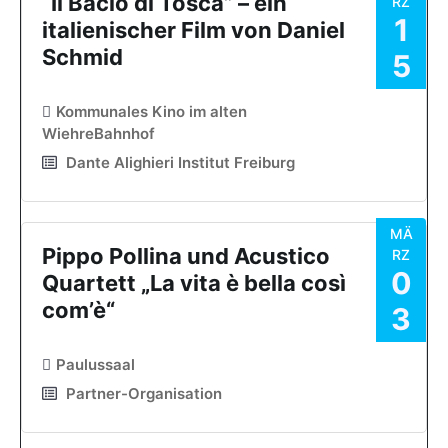
“Il Bacio di Tosca” – ein
RZ
1
italienischer Film von Daniel
Schmid
5
Kommunales Kino im alten
WiehreBahnhof
Dante Alighieri Institut Freiburg
MÄ
Pippo Pollina und Acustico
RZ
0
Quartett „La vita è bella così
com’è“
3
Paulussaal
Partner-Organisation