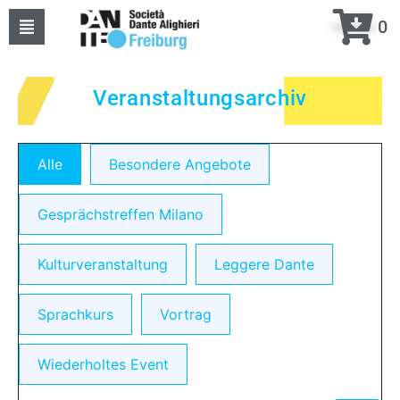
0
Home
Veranstaltungsarchiv
Über uns
Events
Alle
Besondere Angebote
Kurse
Gesprächstreffen Milano
Projekte
Kulturveranstaltung
Leggere Dante
Kontakte
Sprachkurs
Vortrag
meine DANTE
Wiederholtes Event