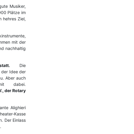
gute Musiker,
900 Plätze im
 hehres Ziel,
kinstrumente,
ammen mit der
nd nachhaltig
tatt.
Die
 der Idee der
zu. Aber auch
it dabei.
., der Rotary
te Alighieri
 Theater-Kasse
. Der Einlass
.