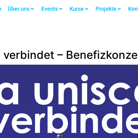
e
Über uns
Events
Kurse
Projekte
Kon
 verbindet – Benefizkonze