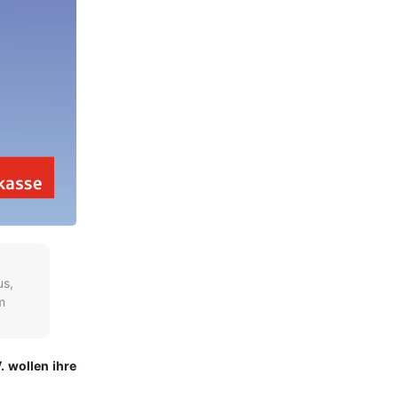
us,
m
. wollen ihre