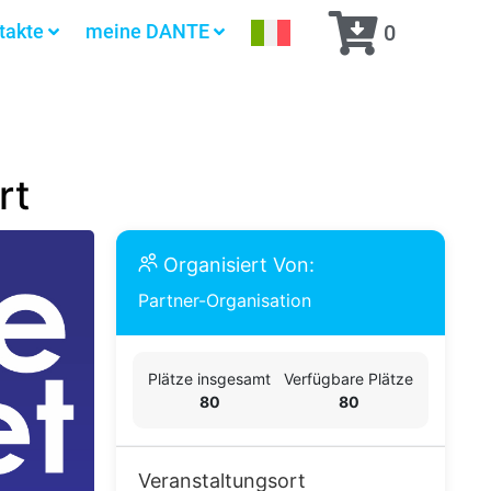
takte
meine DANTE
0
rt
Organisiert Von:
Partner-Organisation
Plätze insgesamt
Verfügbare Plätze
80
80
Veranstaltungsort