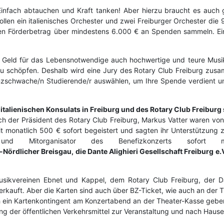
infach abtauchen und Kraft tanken! Aber hierzu braucht es auch 
len ein italienisches Orchester und zwei Freiburger Orchester die 
nen Förderbetrag über mindestens 6.000 € an Spenden sammeln. Ein
m Geld für das Lebensnotwendige auch hochwertige und teure Musi
 zu schöpfen. Deshalb wird eine Jury des Rotary Club Freiburg zus
nanzschwache/n Studierende/r auswählen, um Ihre Spende verdient u
italienischen Konsulats in Freiburg und des Rotary Club Freiburg s
ch der Präsident des Rotary Club Freiburg, Markus Vatter waren von
 monatlich 500 € sofort begeistert und sagten ihr Unterstützung 
 Mitorganisator des Benefizkonzerts sofort m
ördlicher Breisgau, die Dante Alighieri Gesellschaft Freiburg e.V
sikvereinen Ebnet und Kappel, dem Rotary Club Freiburg, der Dan
verkauft. Aber die Karten sind auch über BZ-Ticket, wie auch an der
ch ein Kartenkontingent am Konzertabend an der Theater-Kasse geben
ng der öffentlichen Verkehrsmittel zur Veranstaltung und nach Hause