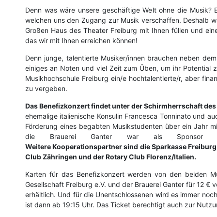
Denn was wäre unsere geschäftige Welt ohne die Musik? E
welchen uns den Zugang zur Musik verschaffen. Deshalb wol
Großen Haus des Theater Freiburg mit Ihnen füllen und ei
das wir mit Ihnen erreichen können!
Denn junge, talentierte Musiker/innen brauchen neben de
einiges an Noten und viel Zeit zum Üben, um ihr Potential
Musikhochschule Freiburg ein/e hochtalentierte/r, aber fi
zu vergeben.
Das Benefizkonzert findet unter der Schirmherrschaft des 
ehemalige italienische Konsulin Francesca Tonninato und au
Förderung eines begabten Musikstudenten über ein Jahr mit
die Brauerei Ganter war als Sponsor und
Weitere Kooperationspartner sind die Sparkasse Freiburg-N
Club Zähringen und der Rotary Club Florenz/Italien.
Karten für das Benefizkonzert werden von den beiden Mu
Gesellschaft Freiburg e.V. und der Brauerei Ganter für 12 € 
erhältlich. Und für die Unentschlossenen wird es immer no
ist dann ab 19:15 Uhr. Das Ticket berechtigt auch zur Nutzu