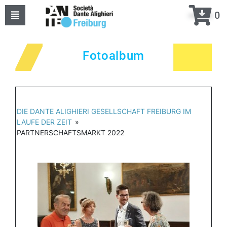
0
Home
Fotoalbum
Über uns
Events
Kurse
DIE DANTE ALIGHIERI GESELLSCHAFT FREIBURG IM
LAUFE DER ZEIT
»
PARTNERSCHAFTSMARKT 2022
Projekte
Kontakte
meine DANTE