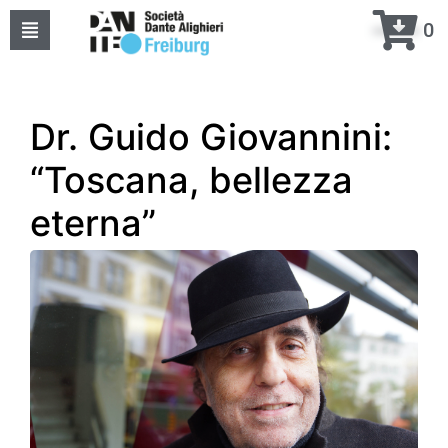
0
Home
Über uns
Dr. Guido Giovannini:
“Toscana, bellezza
Events
eterna”
Kurse
Projekte
Kontakte
meine DANTE