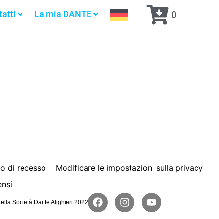
atti
La mia DANTE
0
to di recesso
Modificare le impostazioni sulla privacy
ensi
ella Società Dante Alighieri 2022