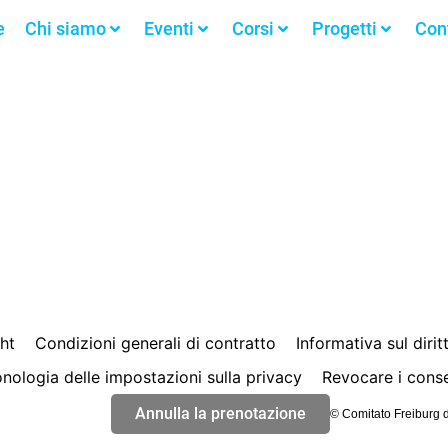
e
Chi siamo
Eventi
Corsi
Progetti
Cont
ht
Condizioni generali di contratto
Informativa sul dirit
nologia delle impostazioni sulla privacy
Revocare i cons
Annulla la prenotazione
© Comitato Freiburg d