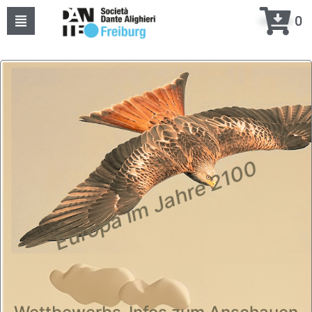
0
Home
Über uns
Events
Kurse
Europa im Jahre 2100
Projekte
Kontakte
meine DANTE